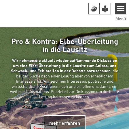
Direkt zum Inhalt
Menü
Pro & Kontra: Elbe-Überleitung
in die Lausitz
Wir nehmen die aktuell wieder aufflammende Diskussion
um eine Elbe-Überleitung in die Lausitz zum Anlass, uns
Schwach- und Fehlstellen in der Debatte anzuschauen
, die
bei der Suche nach einer Lösung aber von erheblichem
Interesse sind. Wir zeichnen Interessen, politische und
wirtschaftliche Positionen nach und erhoffen uns damit, ein
weiteres Informations-Puzzleteil zur Diskussion um die beste
Lösung beitragen zu können.
mehr erfahren