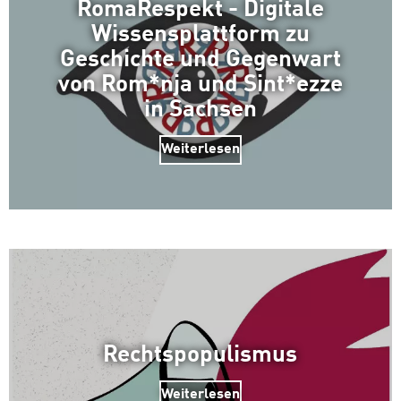
RomaRespekt - Digitale
Wissensplattform zu
Geschichte und Gegenwart
von Rom*nja und Sint*ezze
in Sachsen
Weiterlesen
Rechtspopulismus
Weiterlesen