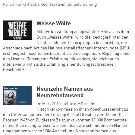
Forum für kritische Rechtsextremismusforschung
Weisse Wölfe
Mit der Ausstellung ausgewählter Motive aus dem
Buch „Weisse Wölfe“ wird die Ideologie hinter den
rechtsradikalen Terrorgruppen beschrieben, die
Anschläge nach Art des Nationalsozialistischen Untergrundes (NSU)
erst möglich machte. Sie besticht als eine begehbare Reportage über
den Neonazi-Terror; eine Erfahrung, die anders, vielleicht auch
intensiver wirkt als die Erfahrung einer durchgeschriebenen
Geschichte.
Zum Warenkorb hinzugefüg
Neunzehn Namen aus
Neunzehntausend
weiter lesen
Zum Warenkorb
Im März 2010 stellte die Dresdner
Historikerkommission ihren Abschlussbericht zu
den Untersuchungen der Luftangriffe auf Dresden vom 13. bis 15.
Februar 1945 vor. Zu diesem Zeitpunkt konnten 19.000 Bombentote
namentlich nachgewiesen werden. Doch wie soll mit diesen Namen
umgegangen werden? Die Ausstellung Neunzehn Namen aus