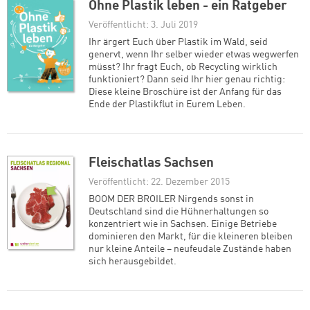
Ohne Plastik leben - ein Ratgeber
Veröffentlicht: 3. Juli 2019
Ihr ärgert Euch über Plastik im Wald, seid
genervt, wenn Ihr selber wieder etwas wegwerfen
müsst? Ihr fragt Euch, ob Recycling wirklich
funktioniert? Dann seid Ihr hier genau richtig:
Diese kleine Broschüre ist der Anfang für das
Ende der Plastikflut in Eurem Leben.
Fleischatlas Sachsen
Veröffentlicht: 22. Dezember 2015
BOOM DER BROILER Nirgends sonst in
Deutschland sind die Hühnerhaltungen so
Zum Warenkorb hinzugefüg
konzentriert wie in Sachsen. Einige Betriebe
dominieren den Markt, für die kleineren bleiben
nur kleine Anteile – neufeudale Zustände haben
sich herausgebildet.
weiter lesen
Zum Warenkorb