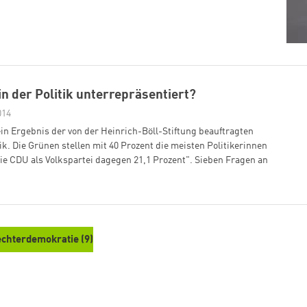
Zum Warenkorb hinzugefügt:
n der Politik unterrepräsentiert?
014
 ein Ergebnis der von der Heinrich-Böll-Stiftung beauftragten
tik. Die Grünen stellen mit 40 Prozent die meisten Politikerinnen
weiter lesen
Zum Warenkorb
 CDU als Volkspartei dagegen 21,1 Prozent". Sieben Fragen an
echterdemokratie (9)