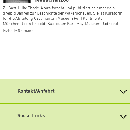
Menschenzoo
Zu Gast:Hilke Thode-Arora forscht und publiziert seit mehr als
dreißig Jahren zur Geschichte der Völkerschauen. Sie ist Kuratorin
für die Abteilung Ozeanien am Museum Fünf Kontinente in
München.Robin Leipold, Kustos am Karl-May-Museum Radebeul.
Isabelle Reimann
Kontakt/Anfahrt
Weiterdenken
Heinrich-Böll-Stiftung Sachsen
Antonstraße 31
Social Links
01097 Dresden
fon 0351 / 850 751 00
Mastodon
fax 0351 / 850 751 09