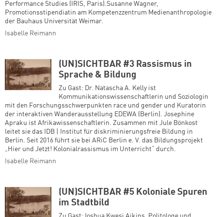
Performance Studies (IRIS, Paris).Susanne Wagner,
Promotionsstipendiatin am Kompetenzzentrum Medienanthropologie
der Bauhaus Universität Weimar.
Isabelle Reimann
Zum Warenkorb hinzugefüg
(UN)SICHTBAR #3 Rassismus in
Sprache & Bildung
Zu Gast: Dr. Natascha A. Kelly ist
Kommunikationswissenschaftlerin und Soziologin
mit den Forschungsschwerpunkten race und gender und Kuratorin
weiter lesen
Zum Warenkorb
der interaktiven Wanderausstellung EDEWA (Berlin). Josephine
Apraku ist Afrikawissenschaftlerin. Zusammen mit Jule Bönkost
leitet sie das IDB | Institut für diskriminierungsfreie Bildung in
Berlin. Seit 2016 führt sie bei ARiC Berlin e. V. das Bildungsprojekt
„Hier und Jetzt! Kolonialrassismus im Unterricht“ durch.
Isabelle Reimann
(UN)SICHTBAR #5 Koloniale Spuren
im Stadtbild
Zu Gast:Joshua Kwesi Aikins, Politologe und