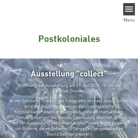
Direkt zum Inhalt
Menü
Postkoloniales
Ausstellung "collect"
Eröffnung der Ausstellung am 31. Juli 2020, 19 Uhr im
weltclub Dresden
In der Fotoserie "collect" des Fotografen Michael Jalaru Torres
wird der Raub von Gebeinen durch europäische
Kolonialisator*innen im heutigen Australien thematisiert.
Torres, Angehöriger der Yawuru Community, beschäftigt sich
mit der Ausbeutung der Perlentaucher*innen in der Gegend
um Broome, deren Gebeine für lange Zeit im gewaltvollen
Besitz Sachsens waren.