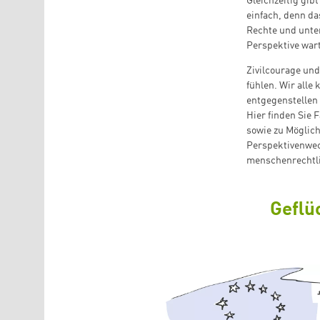
Gleichzeitig gib
einfach, denn d
Rechte und unter
Perspektive war
Zivilcourage un
fühlen. Wir all
entgegenstellen 
Hier finden Sie
sowie zu Möglich
Perspektivenwech
menschenrechtli
Geflü