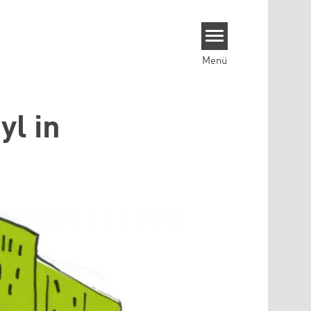
Menü
yl in