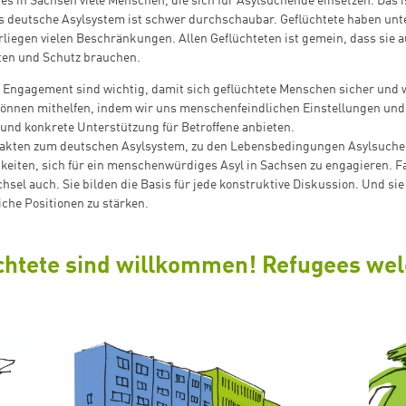
t es in Sachsen viele Menschen, die sich für Asylsuchende einsetzen. Das 
as deutsche Asylsystem ist schwer durchschaubar. Geflüchtete haben unt
liegen vielen Beschränkungen. Allen Geflüchteten ist gemein, dass sie a
ten und Schutz brauchen.
d Engagement sind wichtig, damit sich geflüchtete Menschen sicher und
e können mithelfen, indem wir uns menschenfeindlichen Einstellungen un
und konkrete Unterstützung für Betroffene anbieten.
Zum Warenkorb hinzugefügt:
 Fakten zum deutschen Asylsystem, zu den Lebensbedingungen Asylsuche
keiten, sich für ein menschenwürdiges Asyl in Sachsen zu engagieren. Fa
sel auch. Sie bilden die Basis für jede konstruktive Diskussion. Und sie
che Positionen zu stärken.
weiter lesen
Zum Warenkorb
chtete sind willkommen! Refugees we