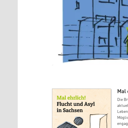
Mal 
Die Br
aktue
Leben
Mögli
engag