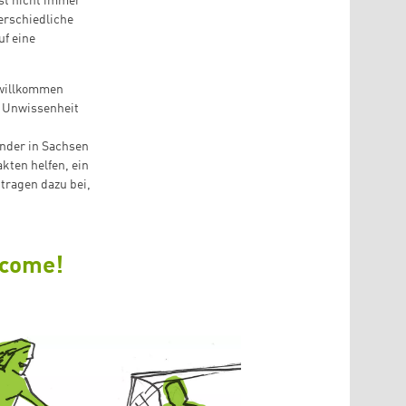
ist nicht immer
erschiedliche
uf eine
 willkommen
d Unwissenheit
nder in Sachsen
kten helfen, ein
 tragen dazu bei,
lcome!