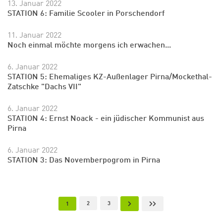
13. Januar 2022
STATION 6: Familie Scooler in Porschendorf
11. Januar 2022
Noch einmal möchte morgens ich erwachen...
6. Januar 2022
STATION 5: Ehemaliges KZ-Außenlager Pirna/Mockethal-
Zatschke "Dachs VII"
6. Januar 2022
Zum Warenkorb hinzugefüg
STATION 4: Ernst Noack - ein jüdischer Kommunist aus
Pirna
6. Januar 2022
STATION 3: Das Novemberpogrom in Pirna
weiter lesen
Zum Warenkorb
Seitennummerierung
Page
Page
Nächste Seite
Letzte Seite
Aktuelle Seite
2
3
1