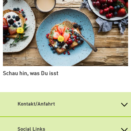
Schau hin, was Du isst
Kontakt/Anfahrt
Weiterdenken
Heinrich-Böll-Stiftung Sachsen
Antonstraße 31
Social Links