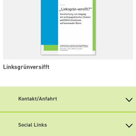
Linksgrünversifft
Kontakt/Anfahrt
Weiterdenken
Heinrich-Böll-Stiftung Sachsen
Antonstraße 31
Social Links
01097 Dresden