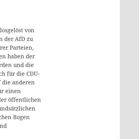
losgelöst von
n der AfD zu
er Parteien,
en haben der
erden und die
ch für die CDU-
f die anderen
ür einen
er öffentlichen
undsätzlichen
chen Bogen
und