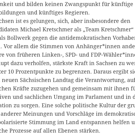
keit und bilden keinen Zwangspunkt für künftige
bildungen und künftiges Regieren.
hsen ist es gelungen, sich, aber insbesondere den
idaten Michael Kretschmer als „Team Kretschmer“ 
 als Bollwerk gegen die antidemokratischen Vorhabe
n. Vor allem die Stimmen von Anhänger*innen ander
re von früheren Linken-, SPD- und FDP-Wähler*inn
pt dazu verholfen, stärkste Kraft in Sachsen zu w
ter 10 Prozentpunkte zu begrenzen. Daraus ergibt si
 neuen Sächsischen Landtag die Verantwortung, au
chen Kräfte zuzugehen und gemeinsam mit ihnen f
iven und sachlichen Umgang im Parlament und in d
on zu sorgen. Eine solche politische Kultur der gr
anderer Meinungen und Vorschläge im demokratis
polarisierte Stimmung im Land entspannen helfen 
he Prozesse auf allen Ebenen stärken.