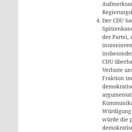
Aufmerksam
Regierungs
Der CDU Sac
Spitzenkand
der Partei,
inszeniere
insbesonde
CDU überhau
Verluste un
Fraktion im
demokratis
argumentat
Kommunikati
Würdigung 
würde die 
demokratisc