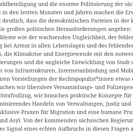
hlbeteiligung und die enorme Politisierung der sä
t in den letzten Monaten und Jahren machen die Er
t deutlich, dass die demokratischen Parteien in d
die großen politischen Herausforderungen angehen:
robleme wie der wachsenden Ungleichheit, der fehl
g bei Armut in allen Lebenslagen und des fehlende
 die Klimakrise und Energiewende mit den notwe
derungen und die ungleiche Entwicklung von Stadt 
n von Infrastrukturen, Internetanbindung und Mobi
ären Vorstellungen der Rechtspopulist*innen etwas
uchen wir liberalere Versammlungs- und Polizeiges
 Strafvollzug, wir brauchen praktische Konzepte für
minierendes Handeln von Verwaltungen, Justiz und P
nklusive Praxen für Migration und eine humane Pr
 und Asyl. Von der kommenden sächsischen Regieru
 Signal eines echten Aufbruchs in diesen Fragen a