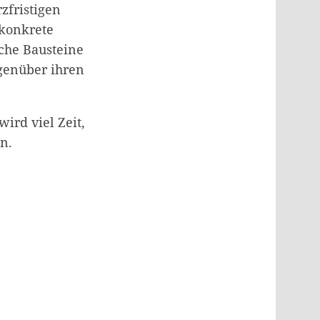
zfristigen
 konkrete
che Bausteine
genüber ihren
ird viel Zeit,
n.