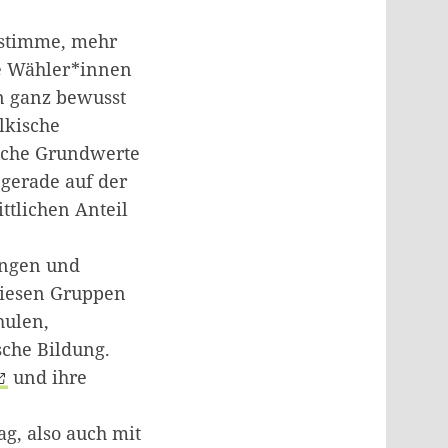
tstimme, mehr
se Wähler*innen
en ganz bewusst
ölkische
sche Grundwerte
gerade auf der
tlichen Anteil
ungen und
diesen Gruppen
hulen,
sche Bildung.
und ihre
g, also auch mit