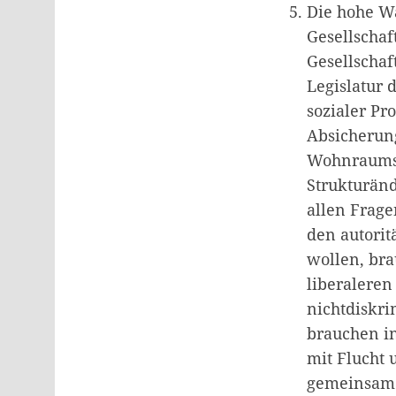
Die hohe Wa
Gesellschaf
Gesellschaf
Legislatur 
sozialer P
Absicherun
Wohnraums,
Strukturän
allen Frage
den autorit
wollen, bra
liberaleren
nichtdiskri
brauchen i
mit Flucht
gemeinsames