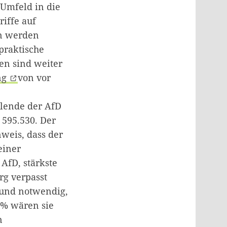
Umfeld in die
riffe auf
en werden
praktische
en sind weiter
ng
von vor
lende der AfD
 595.530. Der
weis, dass der
einer
AfD, stärkste
rg verpasst
 und notwendig,
5% wären sie
n