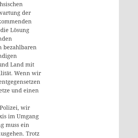
chsischen
wartung der
er kommenden
 die Lösung
enden
n bezahlbaren
ndigen
und Land mit
lität. Wenn wir
 entgegensetzen
etze und einen
olizei, wir
axis im Umgang
ng muss ein
usgehen. Trotz