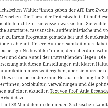
sächsischen Wähler*innen gaben der AfD ihre Zwei
 Menschen. Die These der Protestwahl trifft auf die
ichtlich nicht zu – sie wissen was sie tun. Sie wähl
die autoritäre, rassistische, antifeministische und v
gen zu ihrem Programm gemacht hat und demokrati
tionen ablehnt. Unsere Aufmerksamkeit muss dabei 
bisheriger Nichtwähler*innen, dem überdurchschnit
ner und dem Anteil der Erstwählenden liegen. Die
rsetzung mit diesen Einstellungen mit klaren Halt
mmunikation muss weitergehen, aber sie muss bei 
Dies ist insbesondere eine Herausforderung für Sc
ter*innen, Soziokultur, Verwaltungen und die politi
sen auf einen aktuellen
Text von Prof. Anja Besand
 Arbeit dazu.
t mit 38 Mandaten in den neuen Sächsischen Landta