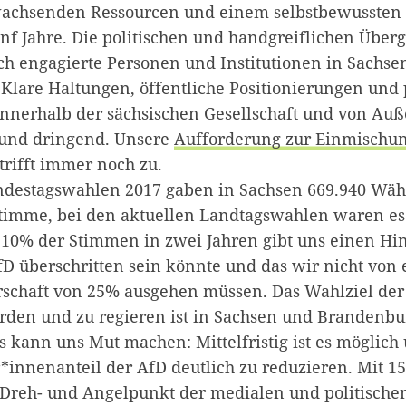
wachsenden Ressourcen und einem selbstbewussten 
nf Jahre. Die politischen und handgreiflichen Überg
ch engagierte Personen und Institutionen in Sachs
lare Haltungen, öffentliche Positionierungen und 
Zum Warenkorb hinzugefügt:
 innerhalb der sächsischen Gesellschaft und von Auß
und dringend. Unsere
Aufforderung zur Einmischu
trifft immer noch zu.
ndestagswahlen 2017 gaben in Sachsen 669.940 Wäh
weiter lesen
Zum Warenkorb
timme, bei den aktuellen Landtagswahlen waren es
 10% der Stimmen in zwei Jahren gibt uns einen Hin
fD überschritten sein könnte und das wir nicht von 
schaft von 25% ausgehen müssen. Das Wahlziel der 
rden und zu regieren ist in Sachsen und Brandenbu
 kann uns Mut machen: Mittelfristig ist es möglich
innenanteil der AfD deutlich zu reduzieren. Mit 1
 Dreh- und Angelpunkt der medialen und politische