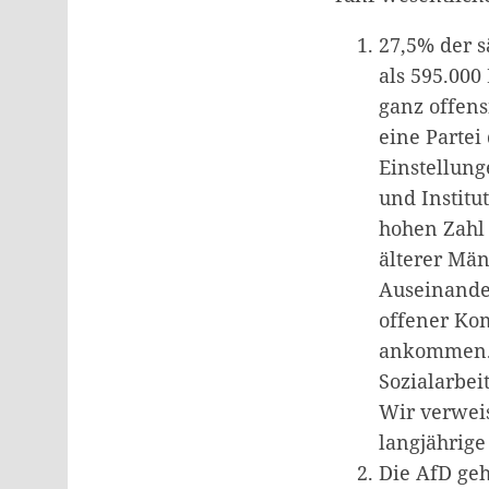
27,5% der 
als 595.000
ganz offens
eine Partei 
Einstellun
und Institu
hohen Zahl 
älterer Män
Auseinande
offener Ko
ankommen. 
Sozialarbei
Wir verwei
langjährige
Die AfD geh