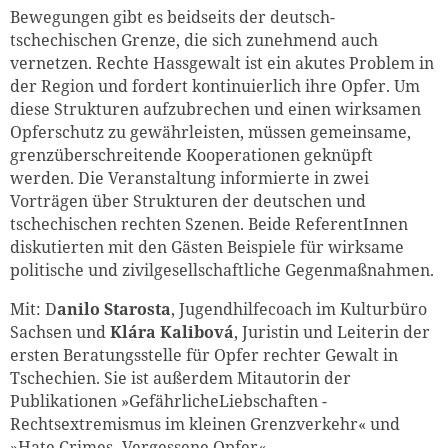
Bewegungen gibt es beidseits der deutsch-
tschechischen Grenze, die sich zunehmend auch
vernetzen. Rechte Hassgewalt ist ein akutes Problem in
der Region und fordert kontinuierlich ihre Opfer. Um
diese Strukturen aufzubrechen und einen wirksamen
Opferschutz zu gewährleisten, müssen gemeinsame,
Zum Warenkorb hinzugefüg
grenzüberschreitende Kooperationen geknüpft
werden. Die Veranstaltung informierte in zwei
Vorträgen über Strukturen der deutschen und
tschechischen rechten Szenen. Beide ReferentInnen
weiter lesen
Zum Warenkorb
diskutierten mit den Gästen Beispiele für wirksame
politische und zivilgesellschaftliche Gegenmaßnahmen.
Mit: D
anilo Starosta
, Jugendhilfecoach im Kulturbüro
Sachsen und
Klára Kalibová
, Juristin und Leiterin der
ersten Beratungsstelle für Opfer rechter Gewalt in
Tschechien. Sie ist außerdem Mitautorin der
Publikationen »GefährlicheLiebschaften -
Rechtsextremismus im kleinen Grenzverkehr« und
»Hate Crimes -Vergessene Opfer«