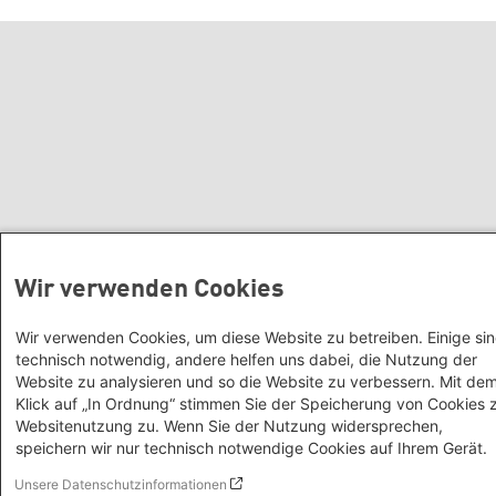
Herzegovina, North Macedonia
Warsaw Office - Poland
Prague Office - Czech Republic,
Slovakia, Hungary
Brussels - European Union | Global
Dialogue
Paris Office - France, Italy
Thessaloniki Office - Greece
Tbilisi Office - South Caucasus Region
Belgrade Office - Serbia, Montenegro,
Kosovo
Wir verwenden Cookies
Tirana Office - Albania
Wir verwenden Cookies, um diese Website zu betreiben. Einige si
Istanbul Office - Turkey
technisch notwendig, andere helfen uns dabei, die Nutzung der
Kyiv Office - Ukraine
Website zu analysieren und so die Website zu verbessern. Mit de
North America
Klick auf „In Ordnung“ stimmen Sie der Speicherung von Cookies 
Washington, DC Office - USA,
Websitenutzung zu. Wenn Sie der Nutzung widersprechen,
speichern wir nur technisch notwendige Cookies auf Ihrem Gerät.
Canada, Global Dialogue
Latin America
Unsere Datenschutzinformationen