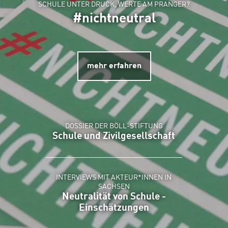
SCHULE UNTER DRUCK, WERTE AM PRANGER?
#nichtneutral
mehr erfahren
DOSSIER DER BÖLL-STIFTUNG
Schule und Zivilgesellschaft
INTERVIEWS MIT AKTEUR*INNEN IN
SACHSEN
Neutralität von Schule -
Einschätzungen