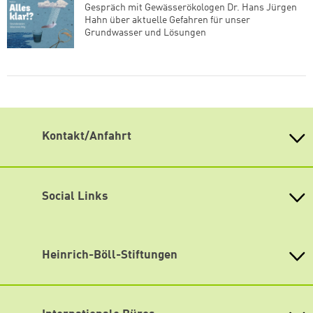
Gespräch mit Gewässerökologen Dr. Hans Jürgen
Hahn über aktuelle Gefahren für unser
Grundwasser und Lösungen
Kontakt/Anfahrt
Weiterdenken
Heinrich-Böll-Stiftung Sachsen
Antonstraße 31
Social Links
01097 Dresden
fon 0351 / 850 751 00
Mastodon
fax 0351 / 850 751 09
eMail
info(at)weiterdenken.de
Bluesky
Heinrich-Böll-Stiftungen
Weiterdenken ist gut mit öffentlichen Verkehrsmitteln zu
erreichen.
Instagram
Heinrich-Böll-Stiftung e.V.
Tram 3, 6 und 11, Haltestelle Bahnhof Neustadt (Fußweg
Bundesstiftung
Facebook
150 m)