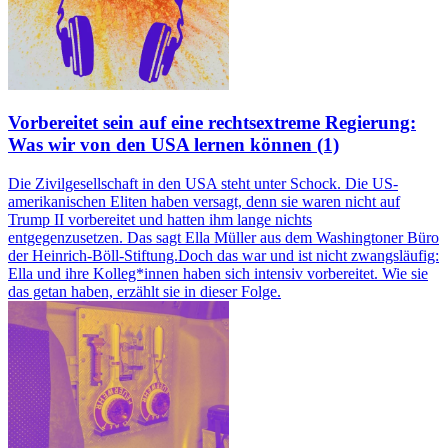
Vorbereitet sein auf eine rechtsextreme Regierung:
Was wir von den USA lernen können (1)
Die Zivilgesellschaft in den USA steht unter Schock. Die US-
amerikanischen Eliten haben versagt, denn sie waren nicht auf
Trump II vorbereitet und hatten ihm lange nichts
entgegenzusetzen. Das sagt Ella Müller aus dem Washingtoner Büro
der Heinrich-Böll-Stiftung.Doch das war und ist nicht zwangsläufig:
Ella und ihre Kolleg*innen haben sich intensiv vorbereitet. Wie sie
das getan haben, erzählt sie in dieser Folge.