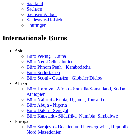
Saarland
Sachsen
Sachsen-Anhalt
Schleswig-Holstein
Thüringen
Internationale Büros
Asien
Büro Peking - China
Büro Neu-Delhi - Indien
Büro Phnom Penh - Kambodscha
Büro Südostasien
Büro Seoul - Ostasien | Globaler Dialog
Afrika
Büro Horn von Afrika - Somalia/Somaliland, Sudan,
Äthiopien
Büro Nairobi - Kenia, Uganda, Tansania
Büro Abuja - Nigeria
Büro Dakar - Senegal
Büro Kapstadt - Südafrika, Namibia, Simbabwe
Europa
Büro Sarajevo - Bosnien und Herzegowina, Republik
Nord-Mazedonien