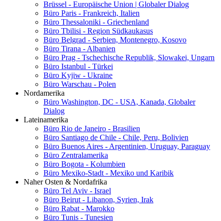
Brüssel - Europäische Union | Globaler Dialog
Büro Paris - Frankreich, Italien
Büro Thessaloniki - Griechenland
Büro Tbilisi - Region Südkaukasus
Büro Belgrad - Serbien, Montenegro, Kosovo
Büro Tirana - Albanien
Büro Prag - Tschechische Republik, Slowakei, Ungarn
Büro Istanbul - Türkei
Büro Kyjiw - Ukraine
Büro Warschau - Polen
Nordamerika
Büro Washington, DC - USA, Kanada, Globaler
Dialog
Lateinamerika
Büro Rio de Janeiro - Brasilien
Büro Santiago de Chile - Chile, Peru, Bolivien
Büro Buenos Aires - Argentinien, Uruguay, Paraguay
Büro Zentralamerika
Büro Bogota - Kolumbien
Büro Mexiko-Stadt - Mexiko und Karibik
Naher Osten & Nordafrika
Büro Tel Aviv - Israel
Büro Beirut - Libanon, Syrien, Irak
Büro Rabat - Marokko
Büro Tunis - Tunesien