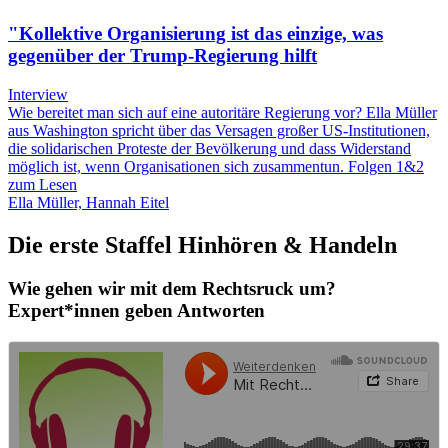
"Kollektive Organisierung ist das einzige, was
gegenüber der Trump-Regierung hilft
Interview
Wie bereitet man sich auf eine autoritäre Regierung vor? Ella Müller
aus Washington spricht über das Versagen großer US-Institutionen,
die solidarischen Proteste der Bevölkerung und dass Widerstand
möglich ist, wenn Organisationen sich zusammentun. Folgen 1&2
zum Lesen
Ella Müller, Hannah Eitel
Die erste Staffel Hinhören & Handeln
Wie gehen wir mit dem Rechtsruck um?
Expert*innen geben Antworten