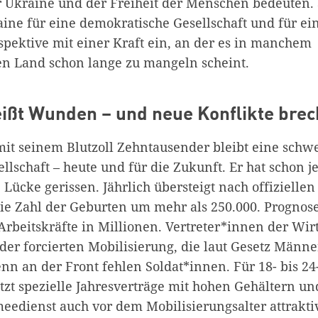
r Ukraine und der Freiheit der Menschen bedeuten. 
raine für eine demokratische Gesellschaft und für 
spektive mit einer Kraft ein, an der es in manchem
n Land schon lange zu mangeln scheint.
eißt Wunden – und neue Konflikte brec
mit seinem Blutzoll Zehntausender bleibt eine schwe
llschaft – heute und für die Zukunft. Er hat schon je
Lücke gerissen. Jährlich übersteigt nach offizielle
die Zahl der Geburten um mehr als 250.000. Progno
Arbeitskräfte in Millionen. Vertreter*innen der Wir
der forcierten Mobilisierung, die laut Gesetz Männe
nn an der Front fehlen Soldat*innen. Für 18- bis 24-
tzt spezielle Jahresverträge mit hohen Gehältern un
eedienst auch vor dem Mobilisierungsalter attrakt