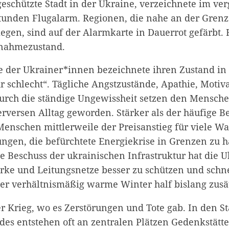
geschützte Stadt in der Ukraine, verzeichnete im ve
tunden Flugalarm. Regionen, die nahe an der Grenz
iegen, sind auf der Alarmkarte in Dauerrot gefärbt. 
snahmezustand.
e der Ukrainer*innen bezeichnete ihren Zustand in
hr schlecht“. Tägliche Angstzustände, Apathie, Motiv
durch die ständige Ungewissheit setzen den Mensche
erversen Alltag geworden. Stärker als der häufige B
Menschen mittlerweile der Preisanstieg für viele 
lungen, die befürchtete Energiekrise in Grenzen zu h
he Beschuss der ukrainischen Infrastruktur hat die
erke und Leitungsnetze besser zu schützen und schne
Der verhältnismäßig warme Winter half bislang zusät
er Krieg, wo es Zerstörungen und Tote gab. In den S
des entstehen oft an zentralen Plätzen Gedenkstätte