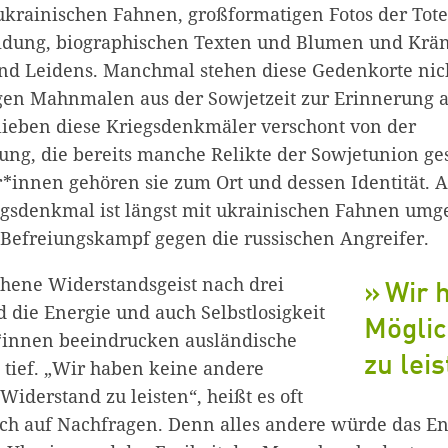
ukrainischen Fahnen, großformatigen Fotos der Tote
idung, biographischen Texten und Blumen und Krän
d Leidens. Manchmal stehen diese Gedenkorte nich
gen Mahnmalen aus der Sowjetzeit zur Erinnerung 
blieben diese Kriegsdenkmäler verschont von der
g, die bereits manche Relikte der Sowjetunion gesc
*innen gehören sie zum Ort und dessen Identität.
egsdenkmal ist längst mit ukrainischen Fahnen um
Befreiungskampf gegen die russischen Angreifer.
hene Widerstandsgeist nach drei
Wir 
 die Energie und auch Selbstlosigkeit
Möglic
*innen beeindrucken ausländische
zu leis
tief. „Wir haben keine andere
 Widerstand zu leisten“, heißt es oft
sch auf Nachfragen. Denn alles andere würde das E