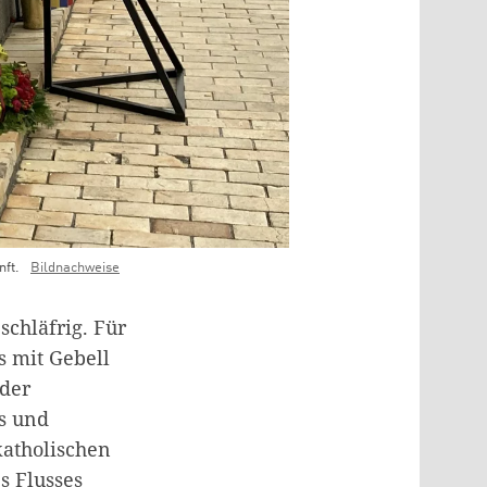
nft.
Bildnachweise
schläfrig. Für
s mit Gebell
 der
és und
katholischen
s Flusses