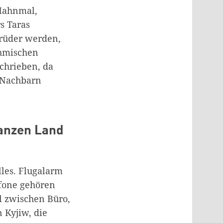
 Mahnmal,
s Taras
 Brüder werden,
öhmischen
schrieben, da
n Nachbarn
ganzen Land
lles. Flugalarm
efone gehören
el zwischen Büro,
 Kyjiw, die