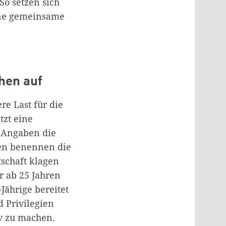
So setzen sich
eine gemeinsame
hen auf
re Last für die
tzt eine
n Angaben die
sen benennen die
tschaft klagen
r ab 25 Jahren
Jährige bereitet
d Privilegien
iv zu machen.