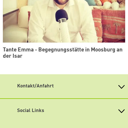
Tante Emma - Begegnungsstätte in Moosburg an
der Isar
Kontakt/Anfahrt
Weiterdenken
Heinrich-Böll-Stiftung Sachsen
Antonstraße 31
Social Links
01097 Dresden
fon 0351 / 850 751 00
Mastodon