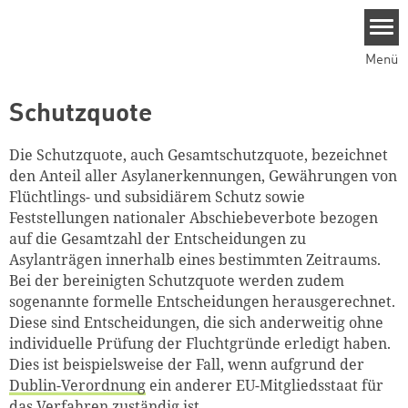
Direkt zum Inhalt
Menü
Schutzquote
Die Schutzquote,
auch Gesamtschutzquote,
bezeichnet
den Anteil aller Asylanerkennungen, Gewährungen von
Flüchtlings- und subsidiärem Schutz sowie
Feststellungen nationaler Abschiebeverbote bezogen
auf die Gesamtzahl der Entscheidungen zu
Asylanträgen innerhalb eines bestimmten Zeitraums.
Bei der bereinigten Schutzquote werden
zudem
sogenannte formelle Entscheidungen herausgerechnet.
Diese sind Entscheidungen, die sich anderweitig ohne
Zum Warenkorb hinzugefüg
individuelle Prüfung der Fluchtgründe erledigt haben.
Dies ist beispielsweise der Fall, wenn aufgrund der
Dublin-Verordnung
ein anderer EU-Mitgliedsstaat für
das Verfahren zuständig ist.