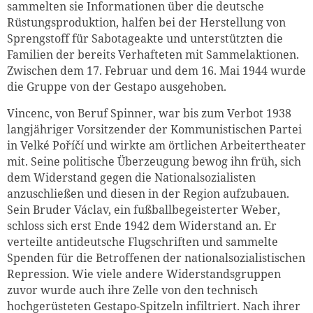
sammelten sie Informationen über die deutsche
Rüstungsproduktion, halfen bei der Herstellung von
Sprengstoff für Sabotageakte und unterstützten die
Familien der bereits Verhafteten mit Sammelaktionen.
Zwischen dem 17. Februar und dem 16. Mai 1944 wurde
die Gruppe von der Gestapo ausgehoben.
Vincenc, von Beruf Spinner, war bis zum Verbot 1938
Zum Warenkorb hinzugefüg
langjähriger Vorsitzender der Kommunistischen Partei
in Velké Poříčí und wirkte am örtlichen Arbeitertheater
mit. Seine politische Überzeugung bewog ihn früh, sich
dem Widerstand gegen die Nationalsozialisten
anzuschließen und diesen in der Region aufzubauen.
weiter lesen
Zum Warenkorb
Sein Bruder Václav, ein fußballbegeisterter Weber,
schloss sich erst Ende 1942 dem Widerstand an. Er
verteilte antideutsche Flugschriften und sammelte
Spenden für die Betroffenen der nationalsozialistischen
Repression. Wie viele andere Widerstandsgruppen
zuvor wurde auch ihre Zelle von den technisch
hochgerüsteten Gestapo-Spitzeln infiltriert. Nach ihrer