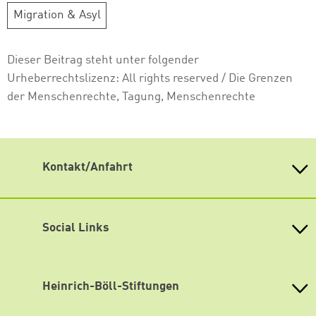
Migration & Asyl
Dieser Beitrag steht unter folgender
Urheberrechtslizenz:
All rights reserved
/ Die Grenzen
der Menschenrechte, Tagung, Menschenrechte
Kontakt/Anfahrt
Weiterdenken
Heinrich-Böll-Stiftung Sachsen
Antonstraße 31
Social Links
01097 Dresden
fon 0351 / 850 751 00
Mastodon
fax 0351 / 850 751 09
Bluesky
Heinrich-Böll-Stiftungen
eMail
info(at)weiterdenken.de
Instagram
Weiterdenken ist gut mit öffentlichen Verkehrsmitteln zu
Heinrich-Böll-Stiftung e.V.