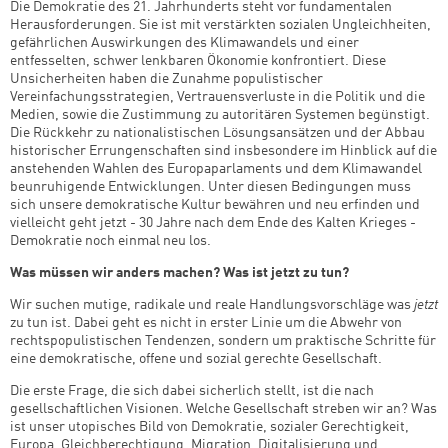
Die Demokratie des 21. Jahrhunderts steht vor fundamentalen
Herausforderungen. Sie ist mit verstärkten sozialen Ungleichheiten,
gefährlichen Auswirkungen des Klimawandels und einer
entfesselten, schwer lenkbaren Ökonomie konfrontiert. Diese
Unsicherheiten haben die Zunahme populistischer
Vereinfachungsstrategien, Vertrauensverluste in die Politik und die
Medien, sowie die Zustimmung zu autoritären Systemen begünstigt.
Die Rückkehr zu nationalistischen Lösungsansätzen und der Abbau
historischer Errungenschaften sind insbesondere im Hinblick auf die
anstehenden Wahlen des Europaparlaments und dem Klimawandel
beunruhigende Entwicklungen. Unter diesen Bedingungen muss
sich unsere demokratische Kultur bewähren und neu erfinden und
vielleicht geht jetzt - 30 Jahre nach dem Ende des Kalten Krieges -
Demokratie noch einmal neu los.
Was müssen wir anders machen? Was ist jetzt zu tun?
Wir suchen mutige, radikale und reale Handlungsvorschläge was
jetzt
zu tun ist. Dabei geht es nicht in erster Linie um die Abwehr von
rechtspopulistischen Tendenzen, sondern um praktische Schritte für
eine demokratische, offene und sozial gerechte Gesellschaft.
Die erste Frage, die sich dabei sicherlich stellt, ist die nach
gesellschaftlichen Visionen. Welche Gesellschaft streben wir an? Was
ist unser utopisches Bild von Demokratie, sozialer Gerechtigkeit,
Europa, Gleichberechtigung, Migration, Digitalisierung und