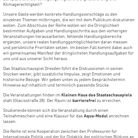
Klimagerechtigkeit?
Unsere Gäste werden konkrete Handlungsvorschläge zu den
einzelnen Themen mitbringen, die wir mit dem Publikum diskutieren
wollen. Zum Abschluss der Reihe wollen wir die Dringlichkeit
bestimmter Aufgaben und Handlungsschritte aus den vorherigen
Veranstaltungen herausarbeiten, fehlende Handlungsbereiche
ergänzen, unsere realen handlunggsmöglichkeiten daran messen
und persönliche Proritäten setzen. Im besten Fall kommt dabei auch
ein gemeinsames Manifest der dringlichsten Handlungsaufgaben für
uns und aus unserer Sicht heraus.
Das Staatsschauspiel Dresden führt die Diskussionen in seinen
Stücken weiter, gibt zusätzliche Impulse, zeigt Emotionen und
historische Bezüge. Wir geben unten zu jedem Gesprächstermin
Hinweise auf inhaltlich und terminlich passende Stücke.
Die Veranstaltungen finden im
Kleinen Haus des Staatsschauspiels
statt (Glacisstraße 28). Der Raum ist
barrierefrei
zu erreichen.
Studierende können sich die Veranstaltung durch einen
Teilnahmeschein und eine Klausur für das
Aqua-Modul
anrechnen
lassen.
Die Reihe ist eine Kooperation zwischen den Professuren für
Internationale Politik und der für Didaktik der politischen Bildung an