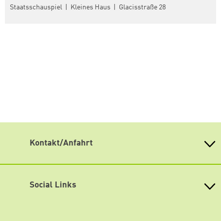
Staatsschauspiel | Kleines Haus | Glacisstraße 28
Kontakt/Anfahrt
Weiterdenken
Heinrich-Böll-Stiftung Sachsen
Antonstraße 31
Social Links
01097 Dresden
fon 0351 / 850 751 00
Mastodon
fax 0351 / 850 751 09
eMail
info(at)weiterdenken.de