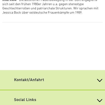
Interview
Die autonome Frauenbewegung in der DDR engagierte
sich seit den frühen 1980er Jahren u.a. gegen stereotype
Geschlechterrollen und patriarchale Strukturen. Wir sprachen mit
Jessica Bock über ostdeutsche Frauenkämpfe um 1989.
Zum Warenkorb hinzugefüg
weiter lesen
Zum Warenkorb
Kontakt/Anfahrt
Weiterdenken
Heinrich-Böll-Stiftung Sachsen
Antonstraße 31
Social Links
01097 Dresden