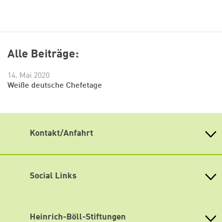
Alle Beiträge:
14. Mai 2020
Weiße deutsche Chefetage
Kontakt/Anfahrt
Weiterdenken
Zum Warenkorb hinzugefüg
Heinrich-Böll-Stiftung Sachsen
Antonstraße 31
Social Links
01097 Dresden
fon 0351 / 850 751 00
Mastodon
fax 0351 / 850 751 09
weiter lesen
Zum Warenkorb
eMail
info(at)weiterdenken.de
Bluesky
Heinrich-Böll-Stiftungen