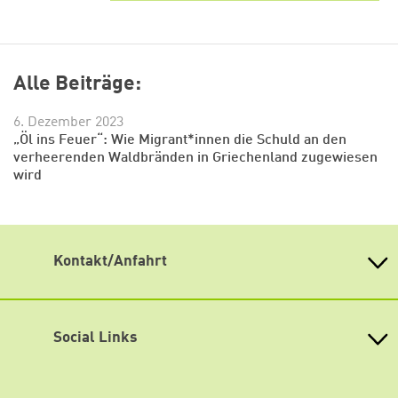
Alle Beiträge:
6. Dezember 2023
„Öl ins Feuer“: Wie Migrant*innen die Schuld an den
verheerenden Waldbränden in Griechenland zugewiesen
wird
Kontakt/Anfahrt
Weiterdenken
Zum Warenkorb hinzugefüg
Heinrich-Böll-Stiftung Sachsen
Antonstraße 31
Social Links
01097 Dresden
fon 0351 / 850 751 00
Mastodon
fax 0351 / 850 751 09
weiter lesen
Zum Warenkorb