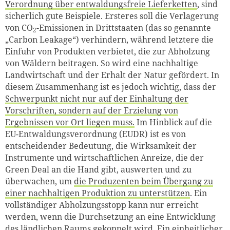
Verordnung über entwaldungsfreie Lieferketten
, sind
sicherlich gute Beispiele. Ersteres soll die Verlagerung
von CO
-Emissionen in Drittstaaten (das so genannte
2
„Carbon Leakage“) verhindern, während letztere die
Einfuhr von Produkten verbietet, die zur Abholzung
von Wäldern beitragen. So wird eine nachhaltige
Landwirtschaft und der Erhalt der Natur gefördert. In
diesem Zusammenhang ist es jedoch wichtig, dass der
Schwerpunkt nicht nur auf der Einhaltung der
Vorschriften, sondern auf der Erzielung von
Ergebnissen vor Ort liegen muss.
Im Hinblick auf die
Zum Warenkorb hinzugefüg
EU-Entwaldungsverordnung (EUDR) ist es von
entscheidender Bedeutung, die Wirksamkeit der
Instrumente und wirtschaftlichen Anreize, die der
Green Deal an die Hand gibt, auswerten und zu
weiter lesen
Zum Warenkorb
überwachen, um
die Produzenten beim Übergang zu
einer nachhaltigen Produktion zu unterstützen
. Ein
vollständiger Abholzungsstopp kann nur erreicht
werden, wenn die Durchsetzung an eine Entwicklung
des ländlichen Raums gekoppelt wird. Ein einheitlicher