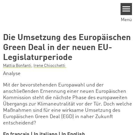
Direkt zum Inhalt
Menü
Die Umsetzung des Europäischen
Green Deal in der neuen EU-
Legislaturperiode
Mattia Bonfanti
,
Irene Chiocchetti
Analyse
Mit der bevorstehenden Europawahl und der
anschließenden Ernennung einer neuen Europäischen
Kommission steht die nächste Phase des europaweiten
Übergangs zur Klimaneutralität vor der Tür. Doch welche
Maßnahmen sind für eine wirksame Umsetzung des
Europäischen Green Deal (EGD) in naher Zukunft
entscheidend?
En français
|
In italiano
|
In English