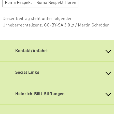
Roma Respekt
Roma Respekt Hören
Dieser Beitrag steht unter folgender
Urheberrechtslizenz:
CC-BY-SA 3.0
/ Martin Schröder
Kontakt/Anfahrt
Weiterdenken
Heinrich-Böll-Stiftung Sachsen
Antonstraße 31
Social Links
01097 Dresden
fon 0351 / 850 751 00
Mastodon
fax 0351 / 850 751 09
Bluesky
Heinrich-Böll-Stiftungen
eMail
info(at)weiterdenken.de
Instagram
Weiterdenken ist gut mit öffentlichen Verkehrsmitteln zu
Heinrich-Böll-Stiftung e.V.
erreichen.
Bundesstiftung
Facebook
Tram 3, 6 und 11, Haltestelle Bahnhof Neustadt (Fußweg