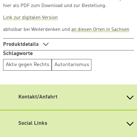
hier als PDF zum Download und zur Bestellung.
Link zur digitalen Version
abholbar bei Weiterdenken und
an diesen Orten in Sachsen
Zum Warenkorb hinzugefüg
Produktdetails
Schlagworte
Aktiv gegen Rechts
Autoritarismus
weiter lesen
Zum Warenkorb
Kontakt/Anfahrt
Weiterdenken
Heinrich-Böll-Stiftung Sachsen
Antonstraße 31
Social Links
01097 Dresden
fon 0351 / 850 751 00
Mastodon