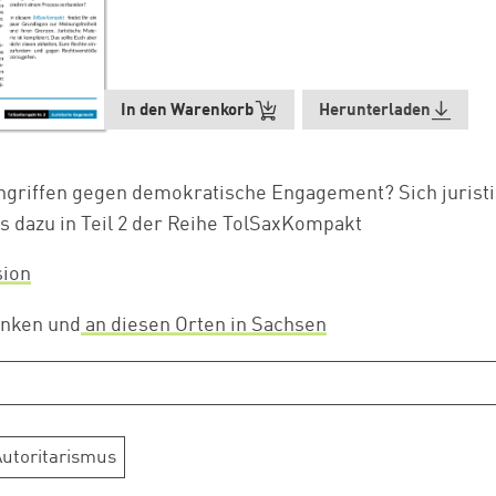
In den Warenkorb
Herunterladen
Angriffen gegen demokratische Engagement? Sich jurist
ps dazu in Teil 2 der Reihe TolSaxKompakt
sion
enken und
an diesen Orten in Sachsen
Zum Warenkorb hinzugefügt:
utoritarismus