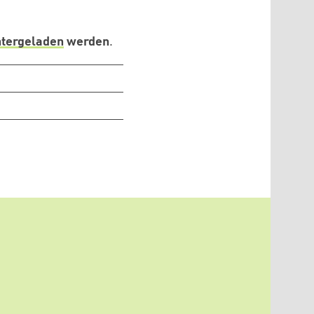
ntergeladen
werden
.