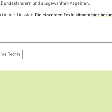
n Bundesländern und ausgewählten Aspekten.
Zum Warenkorb hinzugefügt:
n Online-Dossier.
Die einzelnen Texte können
hier heru
weiter lesen
Zum Warenkorb
eme Rechte