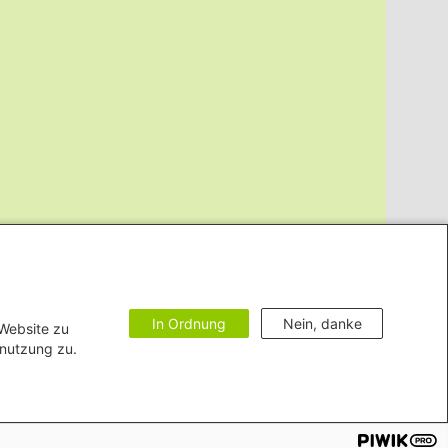
In Ordnung
Nein, danke
 Website zu
enutzung zu.