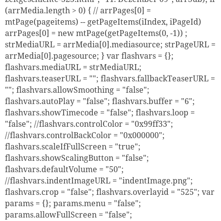
(arrMedia.length > 0) { // arrPages[0] =
mtPage(pageitems) -- getPageItems(iIndex, iPageId)
arrPages[0] = new mtPage(getPageItems(0, -1)) ;
strMediaURL = arrMedia[0].mediasource; strPageURL =
arrMedia[0].pagesource; } var flashvars = {};
flashvars.mediaURL = strMediaURL;
flashvars.teaserURL = ""; flashvars.fallbackTeaserURL =
""; flashvars.allowSmoothing = "false";
flashvars.autoPlay = "false"; flashvars.buffer = "6";
flashvars.showTimecode = "false"; flashvars.loop =
"false"; //flashvars.controlColor = "0x99ff33";
//flashvars.controlBackColor = "0x000000";
flashvars.scaleIfFullScreen = "true";
flashvars.showScalingButton = "false";
flashvars.defaultVolume = "50";
//flashvars.indentImageURL = "indentImage.png";
flashvars.crop = "false"; flashvars.overlayid = "525"; var
params = {}; params.menu = "false";
params.allowFullScreen = "false";