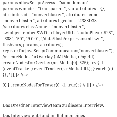
params.allowScriptAccess = "samedomain";
params.wmode = "transparent"; var attributes = {};
attributes.id = "nonverblaster"; attributes.name =
"nonverblaster"; attributes.bgcolor = "#383D38";
//attributes.className = "nonverblaster";
swfobject.embedSWF(strPlayerURL, "audioPlayer-525",
"608", "50", "9.0.0", "/data/flash/expressinstall.swf",
flashvars, params, attributes);
registerForJavaScriptCommunication("nonverblaster");
//createNodesForOverlay (oMtMedia, iPageId)
createNodesForOverlay (arrMedia[0], 525); try { if
(eventTracker) eventTracker(strMediaURL); } catch (e)
{} // ]]]]> //-->
Zum Warenkorb hinzugefüg
0) { createNodesForTeaser(0, -1, true); } // ]]]]> //-->
weiter lesen
Zum Warenkorb
Das Dresdner Interviewteam zu diesem Interview.
Das Interview entstand im Rahmen eines