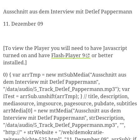
Ausschnitt aus dem Interview mit Detlef Pappermann
11. Dezember 09
[To view the Player you will need to have Javascript
turned on and have
Flash-Player 9
or better
installed.]
0) { var arrTmp = new mtSubMedia("Ausschnitt aus
dem Interview mit Detlef Pappermann",
"/data/audio/5_Track_Detlef_Pappermann.mp3"); var
iTest = arrSub.unshift(arrTmp); } // title, description,
mediasource, imgsource, pagesource, pubdate, subtitles
arrMedia[0] = new mtMedia("Ausschnitt aus dem
Interview mit Detlef Pappermann", strDescription,
"/data/audio/5_Track_Detlef_Pappermann.mp3", "",
"http://" + strWebsite + "/web/demokratie-
zeitgeschichte-525.html", "11. Dezember 09", arrSub); if