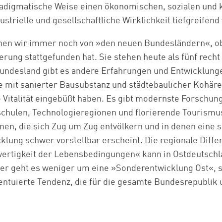
aradigmatische Weise einen ökonomischen, sozialen und
ustrielle und gesellschaftliche Wirklichkeit tiefgreifend
hen wir immer noch von »den neuen Bundesländern«, obw
ierung stattgefunden hat. Sie stehen heute als fünf rech
undesland gibt es andere Erfahrungen und Entwicklunge
 mit sanierter Bausubstanz und städtebaulicher Kohären
 Vitalität eingebüßt haben. Es gibt modernste Forschu
chulen, Technologieregionen und florierende Tourismu
onen, die sich Zug um Zug entvölkern und in denen eine 
cklung schwer vorstellbar erscheint. Die regionale Diff
hwertigkeit der Lebensbedingungen« kann in Ostdeutsc
hier geht es weniger um eine »Sonderentwicklung Ost«,
Zum Warenkorb hinzugefügt:
entuierte Tendenz, die für die gesamte Bundesrepublik 