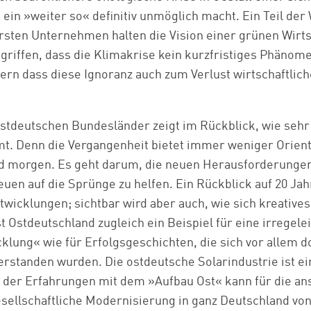
ein »weiter so« definitiv unmöglich macht. Ein Teil der 
ersten Unternehmen halten die Vision einer grünen Wirt
griffen, dass die Klimakrise kein kurzfristiges Phänome
ern dass diese Ignoranz auch zum Verlust wirtschaftlic
stdeutschen Bundesländer zeigt im Rückblick, wie sehr
. Denn die Vergangenheit bietet immer weniger Orient
d morgen. Es geht darum, die neuen Herausforderunge
en auf die Sprünge zu helfen. Ein Rückblick auf 20 Ja
ntwicklungen; sichtbar wird aber auch, wie sich kreative
t Ostdeutschland zugleich ein Beispiel für eine irregele
lung« wie für Erfolgsgeschichten, die sich vor allem do
verstanden wurden. Die ostdeutsche Solarindustrie ist ei
e der Erfahrungen mit dem »Aufbau Ost« kann für die a
esellschaftliche Modernisierung in ganz Deutschland vo