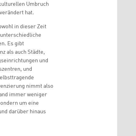
 kulturellen Umbruch
 verändert hat.
ohl in dieser Zeit
t unterschiedliche
n. Es gibt
z als auch Städte,
ngseinrichtungen und
szentren, und
selbsttragende
erenzierung nimmt also
hland immer weniger
 sondern um eine
und darüber hinaus