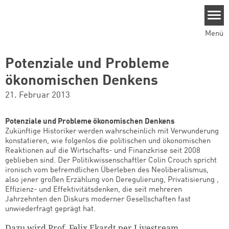
Direkt zum Inhalt
Menü
Potenziale und Probleme
ökonomischen Denkens
21. Februar 2013
Potenziale und Probleme ökonomischen Denkens
Zukünftige Historiker werden wahrscheinlich mit Verwunderung
konstatieren, wie folgenlos die politischen und ökonomischen
Reaktionen auf die Wirtschafts- und Finanzkrise seit 2008
geblieben sind. Der Politikwissenschaftler Colin Crouch spricht
ironisch vom befremdlichen Überleben des Neoliberalismus,
also jener großen Erzählung von Deregulierung, Privatisierung ,
Effizienz- und Effektivitätsdenken, die seit mehreren
Jahrzehnten den Diskurs moderner Gesellschaften fast
unwiederfragt geprägt hat.
Dazu wird Prof. Felix Ekardt per Livestream