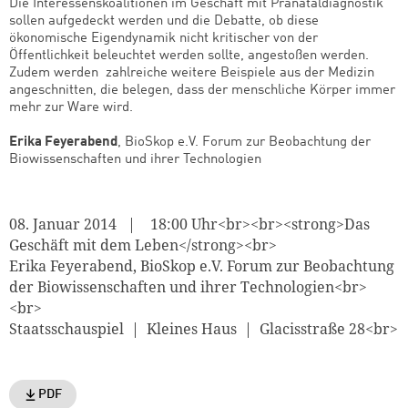
Die Interessenskoalitionen im Geschäft mit Pränataldiagnostik
sollen aufgedeckt werden und die Debatte, ob diese
ökonomische Eigendynamik nicht kritischer von der
Öffentlichkeit beleuchtet werden sollte, angestoßen werden.
Zudem werden zahlreiche weitere Beispiele aus der Medizin
angeschnitten, die belegen, dass der menschliche Körper immer
mehr zur Ware wird.
Erika Feyerabend
, BioSkop e.V. Forum zur Beobachtung der
Biowissenschaften und ihrer Technologien
Zum Warenkorb hinzugefüg
08. Januar 2014 | 18:00 Uhr<br><br><strong>Das
Geschäft mit dem Leben</strong><br>
weiter lesen
Zum Warenkorb
Erika Feyerabend, BioSkop e.V. Forum zur Beobachtung
der Biowissenschaften und ihrer Technologien<br>
<br>
Staatsschauspiel | Kleines Haus | Glacisstraße 28<br>
PDF