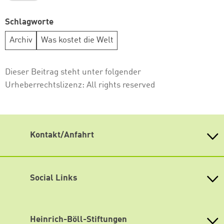
Schlagworte
Archiv
Was kostet die Welt
Dieser Beitrag steht unter folgender
Urheberrechtslizenz:
All rights reserved
Kontakt/Anfahrt
Weiterdenken
Heinrich-Böll-Stiftung Sachsen
Antonstraße 31
Social Links
01097 Dresden
fon 0351 / 850 751 00
Mastodon
fax 0351 / 850 751 09
Bluesky
Heinrich-Böll-Stiftungen
eMail
info(at)weiterdenken.de